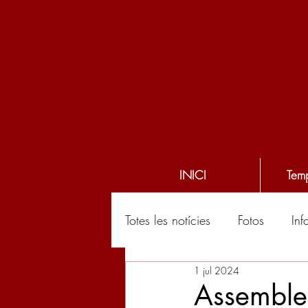
INICI
Tem
Totes les notícies
Fotos
Inf
1 jul 2024
Assemble