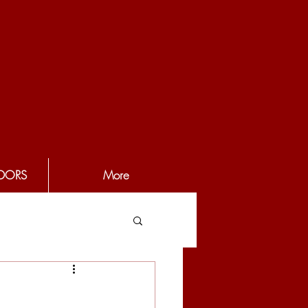
DORS
More