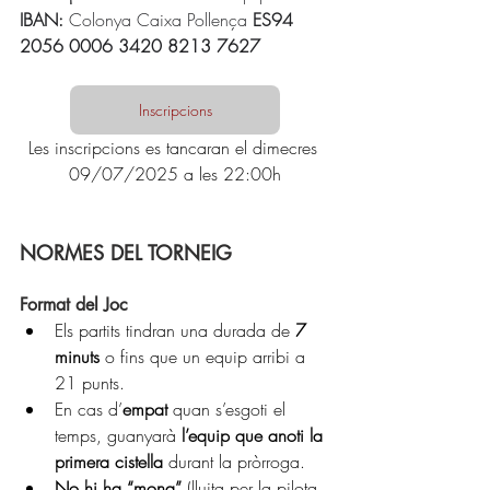
IBAN: 
Colonya Caixa Pollença 
ES94 
2056 0006 3420 8213 7627
Inscripcions
Les inscripcions es tancaran el dimecres 
09/07/2025 a les 22:00h
NORMES DEL TORNEIG
Format del Joc
Els partits tindran una durada de 
7 
minuts
 o fins que un equip arribi a 
21 punts.
En cas d’
empat
 quan s’esgoti el 
temps, guanyarà 
l’equip que anoti la 
primera cistella
 durant la pròrroga.
No hi ha “mona”
 (lluita per la pilota 