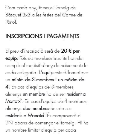
Com cada any, torna el Torneig de 
Bàsquet 3x3 a les festes del Carme de 
Pòrtol.
INSCRIPCIONS I PAGAMENTS
El preu d'inscripció serà de 
20 € per 
equip
. 
Tots els membres inscrits han de 
complir el requisit d'any de naixement de 
cada categoria. 
L'equip
 estarà format per 
un 
mínim de 3 membres
i un màxim de 
4.
 En cas d'equips de 3 membres, 
almenys 
un membre 
ha de ser 
resident a 
Marratxí
. En cas d'equips de 4 membres, 
almenys 
dos membres
 has de ser 
residents a Marratxí
. És comprovarà el 
DNI abans de començar el torneig. Hi ha 
un nombre limitat d'equip per cada 