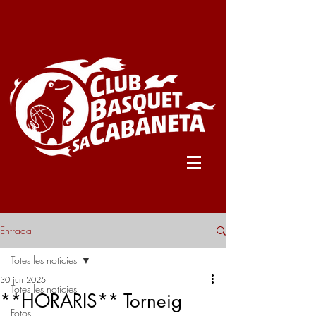
Entrada
Totes les notícies
30 jun 2025
Totes les notícies
**HORARIS** Torneig
Fotos