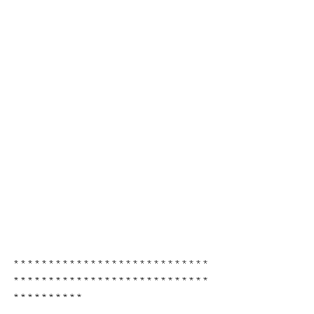
****************************
****************************
**********