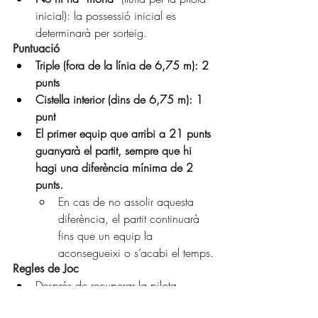
inicial): la possessió inicial es 
determinarà per sorteig.
Puntuació
Triple (fora de la línia de 6,75 m): 2 
punts
Cistella interior (dins de 6,75 m): 1 
punt
El primer equip que arribi a 21 punts 
guanyarà el partit, sempre que hi 
hagi una diferència mínima de 2 
punts.
En cas de no assolir aquesta 
diferència, el partit continuarà 
fins que un equip la 
aconsegueixi o s’acabi el temps.
Regles de Joc
Després de recuperar la pilota 
(robatori, rebot defensiu o pèrdua 