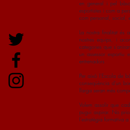
en general i pel bàsq
esportistes i com a per
com personal, social, e
La nostra finalitat és 
nostres equips, i acon
categories que s’anira
un assessor esportiu 
entrenadors
Per això l'Escola de bà
conseqüència d'un bon 
llarga seran més compet
Volem assolir que cad
pugui aspirar. No prio
l'estratègia formativa a