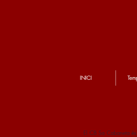
INICI
Tem
El CB Sa Cabaneta és u