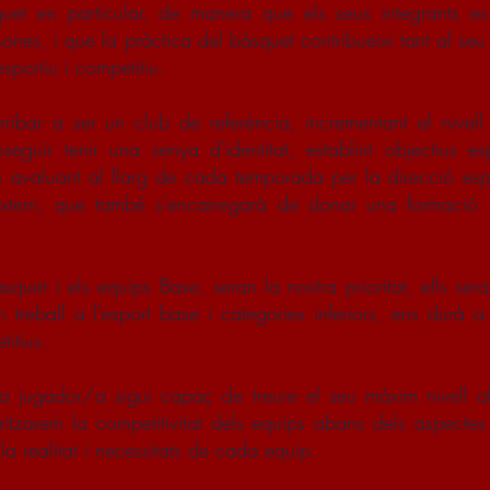
uet en particular, de manera que els seus integrants es
sones, i que la pràctica del bàsquet contribueixi tant al se
sportiu i competitiu.
arribar a ser un club de referència, incrementant el nivell
seguir tenir una senya d'identitat, establint objectius e
n avaluant al llarg de cada temporada per la direcció es
extern, que també s’encarregarà de donar una formació 
squet i els equips Base, seran la nostra prioritat, ells sera
treball a l'esport base i categories inferiors, ens durà a
itius.
a jugador/a sigui capaç de treure el seu màxim nivell a
ritzarem la competitivitat dels equips abans dels aspecte
 la realitat i necessitats de cada equip.