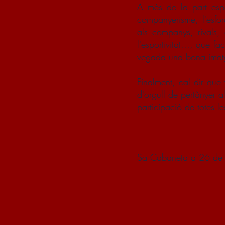
A més de la part espo
companyerisme, l'esforç
als companys, rivals, e
l'esportivitat..., que 
vegada una bona imatge
Finalment, cal dir que
d'orgull de pertànyer al
participació de totes les
Sa Cabaneta a 26 de 