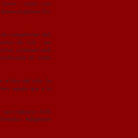
 formin i creixin com
u desenvolupament físic
 de competitivitat dels
sportius de club i per
portiva, juntament amb
continuada als nostre
n el futur del club. La
 tenir equips que a la
l que cadascun d'ells
s formatius. Adaptarem