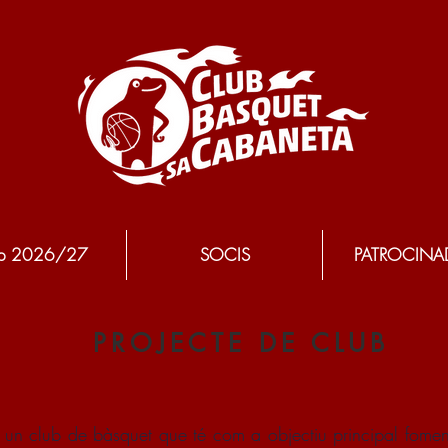
p 2026/27
SOCIS
PATROCINA
PROJECTE DE CLUB
n club de bàsquet que té com a objectiu principal fomentar