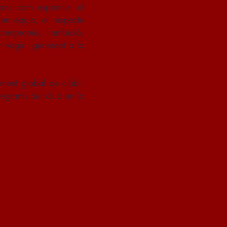
ans com esportius: el
a en equip, el respecte
l compromís, l'ambició,
on vagin, generant a la
iment global de club i
tegrants del club en la