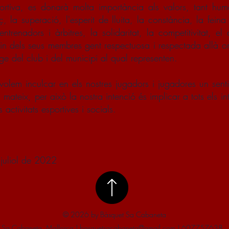
rtiva, es donarà molta importància als valors, tant hum
, la superació, l'esperit de lluita, la constància, la fein
ntrenadors i àrbitres, la solidaritat, la competitivitat, e
facin dels seus membres gent respectuosa i respectada allà 
 del club i del municipi al qual representen.
 volem inculcar en els nostres jugadors i jugadores un sent
 mateix, per això la nostra intenció és implicar a tots els in
 activitats esportives i socials.
juliol de 2022
© 2026 by Bàsquet Sa Cabaneta
Sa Cabaneta, Mallorca | basquetsacabaneta@gmail.com | 607757638