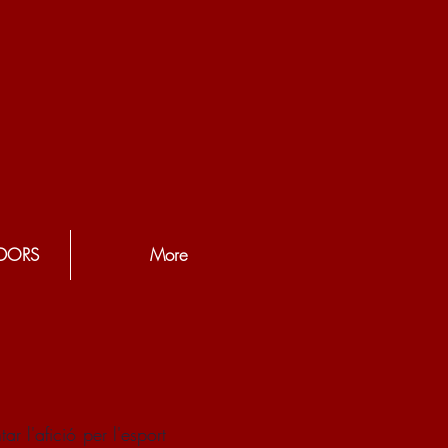
DORS
More
 l'afició per l'esport