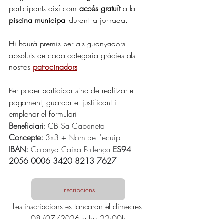
participants així com 
accés gratuït
 a la 
piscina municipal 
durant la jornada.
Hi haurà premis per als guanyadors 
absoluts de cada categoria gràcies als 
nostres 
patrocinadors
Per poder participar s'ha de realitzar el 
pagament, guardar el justificant i 
emplenar el formulari
Beneficiari:
 CB Sa Cabaneta
Concepte:
 3x3 + Nom de l'equip
IBAN: 
Colonya Caixa Pollença 
ES94 
2056 0006 3420 8213 7627
Inscripcions
Les inscripcions es tancaran el dimecres 
08/07/2026 a les 22:00h