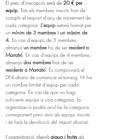
El preu d'inscripció serà de 
20 € per 
equip
. 
Tots els membres inscrits han de 
complir el requisit d'any de naixement de 
cada categoria. 
L'equip
 estarà format per 
un 
mínim de 3 membres
i un màxim de 
4.
 En cas d'equips de 3 membres, 
almenys 
un membre 
ha de ser 
resident a 
Marratxí
. En cas d'equips de 4 membres, 
almenys 
dos membres
 has de ser 
residents a Marratxí
. És comprovarà el 
DNI abans de començar el torneig. Hi ha 
un nombre limitat d'equip per cada 
categoria. En cas de que no hagi 
suficients equips a una categoria, la 
organització podrà anul·lar la categoria 
corresponent previ avís als equips inscrits 
i es farà la devolució del import abonat. 
L'organització oferirà 
aigua i fruita
 als 