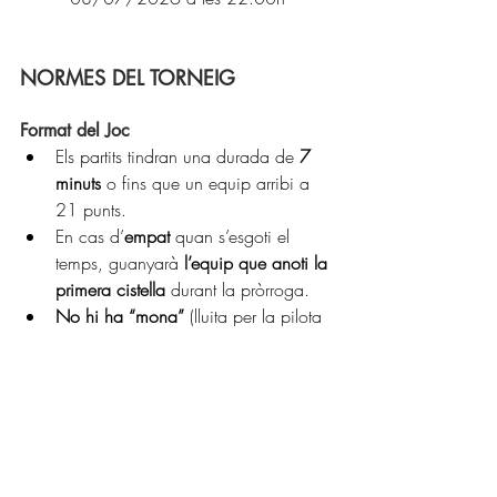
NORMES DEL TORNEIG
Format del Joc
Els partits tindran una durada de 
7 
minuts
 o fins que un equip arribi a 
21 punts.
En cas d’
empat
 quan s’esgoti el 
temps, guanyarà 
l’equip que anoti la 
primera cistella
 durant la pròrroga.
No hi ha “mona”
 (lluita per la pilota 
inicial): la possessió inicial es 
determinarà per sorteig.
Puntuació
Triple (fora de la línia de 6,75 m): 2 
punts
Cistella interior (dins de 6,75 m): 1 