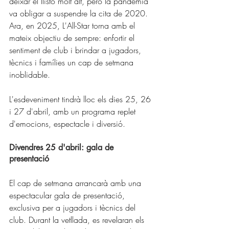
deixar el llistó molt alt, però la pandèmia 
va obligar a suspendre la cita de 2020. 
Ara, en 2025, L'All-Star torna amb el 
mateix objectiu de sempre: enfortir el 
sentiment de club i brindar a jugadors, 
tècnics i famílies un cap de setmana 
inoblidable. 
L'esdeveniment tindrà lloc els dies 25, 26 
i 27 d'abril, amb un programa replet 
d'emocions, espectacle i diversió.
Divendres 25 d'abril: gala de 
presentació 
El cap de setmana arrancarà amb una 
espectacular gala de presentació, 
exclusiva per a jugadors i tècnics del 
club. Durant la vetllada, es revelaran els 