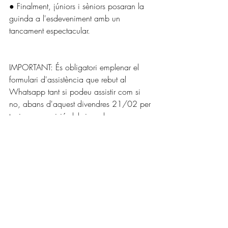
● Finalment, júniors i sèniors posaran la 
guinda a l'esdeveniment amb un 
tancament espectacular.
IMPORTANT: És obligatori emplenar el 
formulari d'assistència que rebut al 
Whatsapp tant si podeu assistir com si 
no, abans d'aquest divendres 21/02 per 
tenir una previsió dels jugadors que 
vendran!