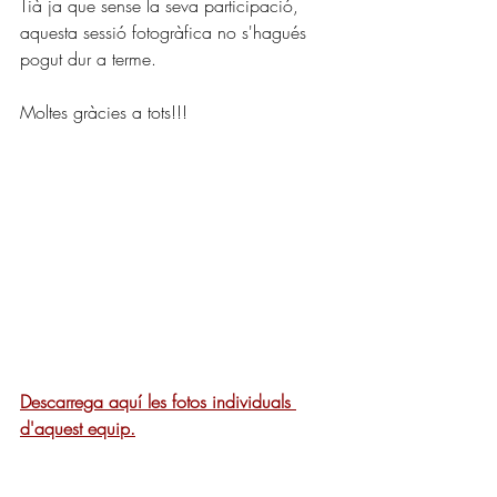
Tià ja que sense la seva participació, 
aquesta sessió fotogràfica no s'hagués 
pogut dur a terme.
Moltes gràcies a tots!!!
Descarrega aquí les fotos individuals 
d'aquest equip.