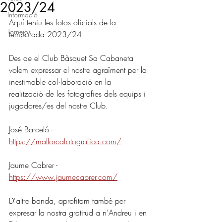
2023/24
Informació
Aquí teniu les fotos oficials de la 
Tornejos
temporada 2023/24
Des de el Club Bàsquet Sa Cabaneta 
volem expressar el nostre agraïment per la 
inestimable col·laboració en la 
realització de les fotografies dels equips i 
jugadores/es del nostre Club.
José Barceló - 
https://mallorcafotografica.com/
Jaume Cabrer - 
https://www.jaumecabrer.com/
D'altre banda, aprofitam també per 
expresar la nostra gratitud a n'Andreu i en 