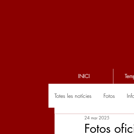
INICI
Tem
Totes les notícies
Fotos
Inf
24 mar 2025
Fotos ofi