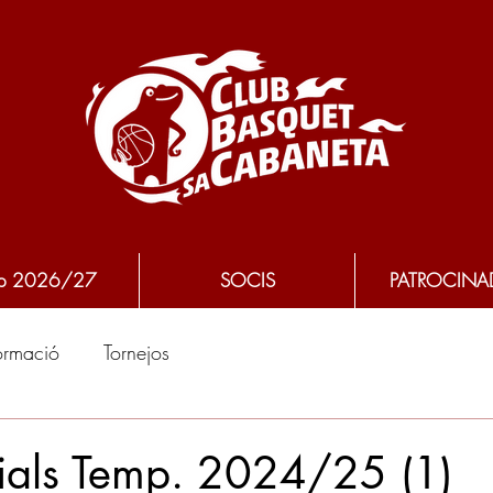
p 2026/27
SOCIS
PATROCINA
ormació
Tornejos
cials Temp. 2024/25 (1)