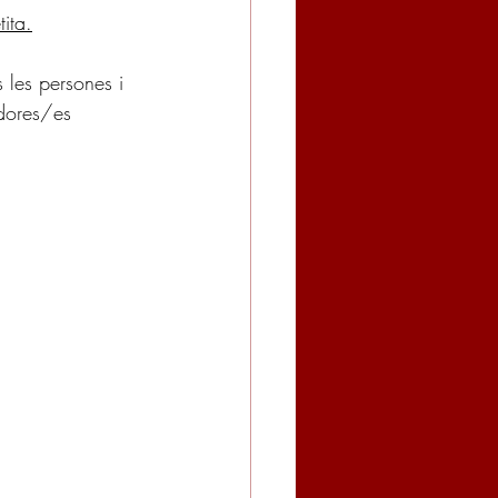
tita.
 les persones i 
adores/es