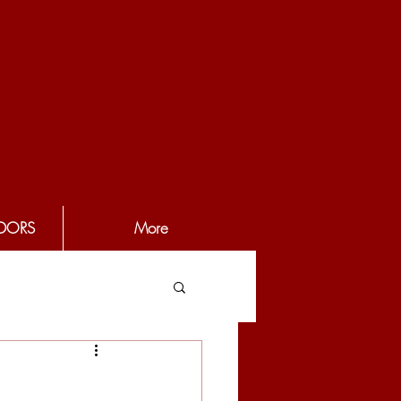
DORS
More