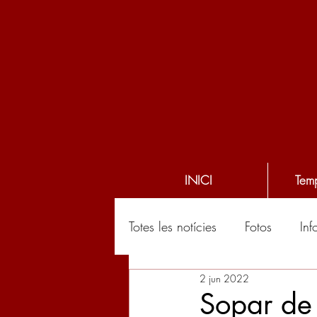
INICI
Tem
Totes les notícies
Fotos
Inf
2 jun 2022
Sopar de