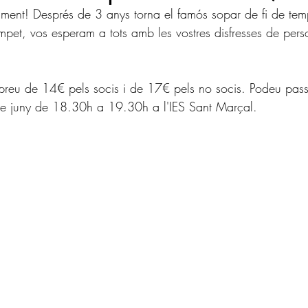
ment! Després de 3 anys torna el famós sopar de fi de te
pet, vos esperam a tots amb les vostres disfresses de pers
preu de 14€ pels socis i de 17€ pels no socis. Podeu pas
 de juny de 18.30h a 19.30h a l'IES Sant Marçal.