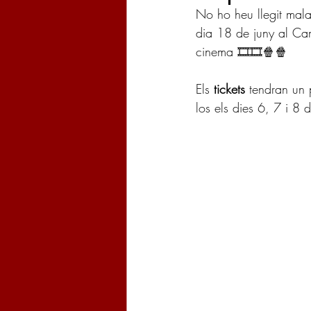
No ho heu llegit mala
dia 18 de juny al Cam
cinema 🎞️🎞️🍿🍿
Els 
tickets
 tendran un 
los els dies 6, 7 i 8