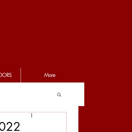
DORS
More
2022