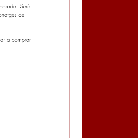
mporada. Serà 
onatges de 
sar a comprar-