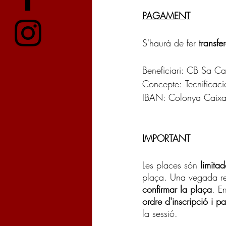
PAGAMENT
S'haurà de fer 
transfe
Beneficiari: CB Sa C
Concepte:
Tecnificac
IBAN: Colonya Caixa
IMPORTANT
Les places són 
limitad
plaça. Una vegada reb
confirmar la plaça
. E
ordre d'inscripció i 
la sessió.