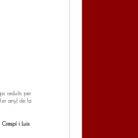
s reduïts per 
1er any)
de la 
 Crespí i Luis 