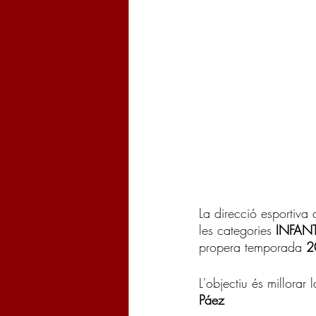
La direcció esportiva
les categories 
INFANT
propera temporada
 
L'objectiu és millorar l
Páez