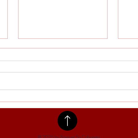
Vend
Torneig Bàsquet 3x3 - Festes
de Pòrtol 2026
© 2026 by Bàsquet Sa Cabaneta