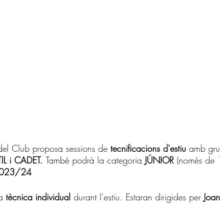
 del Club proposa sessions de 
tecnificacions d'estiu 
amb grup
IL i CADET. 
També podrà la categoria
 JÚNIOR
 (només de 
2023/24
a 
tècnica individual 
durant l'estiu. Estaran dirigides per 
Joan