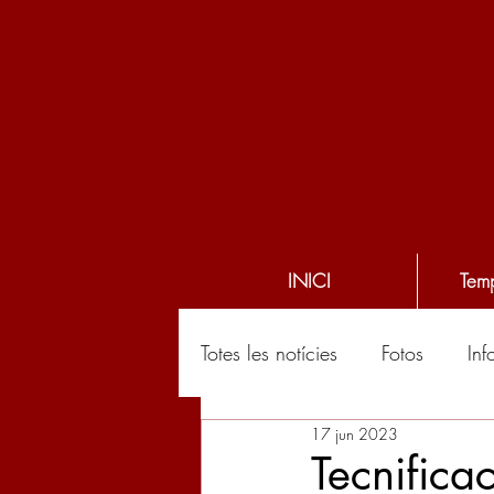
INICI
Tem
Totes les notícies
Fotos
Inf
17 jun 2023
Tecnifica