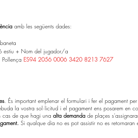
rència 
amb les següents dades:
abaneta
ió estiu + Nom del jugador/a
 Pollença 
ES94 2056 0006 3420 8213 7627
es
. És important emplenar el formulari i fer el pagament per 
uda la vostra sol·licitud i el pagament ens posarem en co
n cas de que hagi una 
alta demanda
 de plaçes s'assignara
pagament.
 Si qualque dia no es pot assistir no es retornaran 