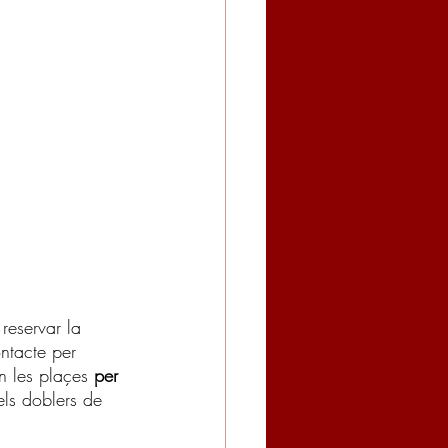
reservar la 
ntacte per 
n les plaçes 
per 
els doblers de 