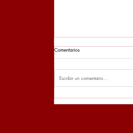
Comentarios
Escribir un comentario...
1ª Edició Campus ADN