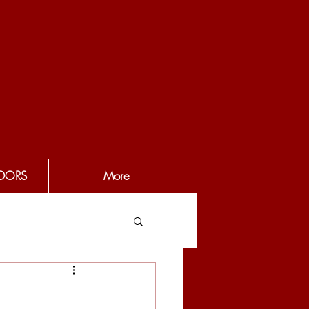
DORS
More