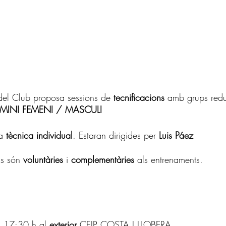
 del Club proposa sessions de 
tecnificacions 
amb grups reduï
 MINI FEMENI / MASCULI
a 
tècnica individual
. Estaran dirigides per 
Luis Páez
ns són 
voluntàries 
i 
complementàries 
als entrenaments.
 17:30 h al 
exterior
 CEIP COSTA I LLOBERA