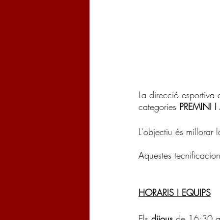
La direcció esportiva
categories 
PREMINI I
L'objectiu és millorar l
Aquestes tecnificacio
HORARIS I EQUIPS
Els 
dijous 
de 16:30 a