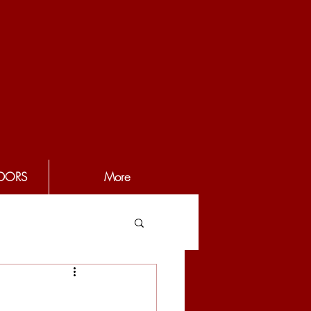
DORS
More