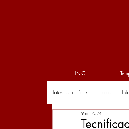
INICI
Tem
Totes les notícies
Fotos
Inf
9 oct 2024
Tecnific