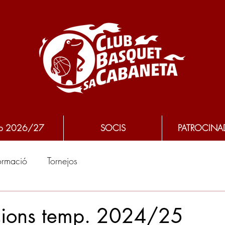
p 2026/27
SOCIS
PATROCINA
ormació
Tornejos
acions temp. 2024/25