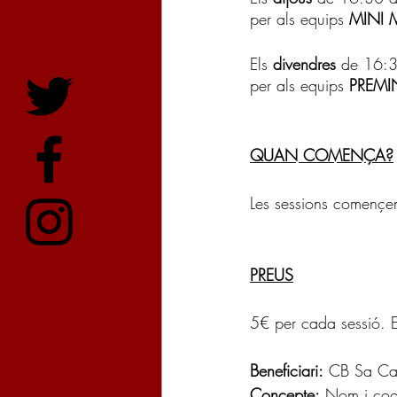
per als equips 
MINI 
Els 
divendres 
de 16:3
per als equips 
PREMI
QUAN COMENÇA?
Les sessions començen
PREUS
5€ per cada sessió. E
Beneficiari:
 CB Sa Ca
Concepte:
 Nom i cog