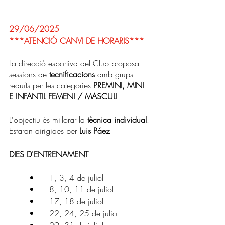
29/06/2025
***ATENCIÓ CANVI DE HORARIS***
La direcció esportiva del Club proposa 
sessions de 
tecnificacions 
amb grups 
reduïts per les categories 
PREMINI, MINI 
E INFANTIL FEMENI / MASCULI
L'objectiu és millorar la 
tècnica individual
. 
Estaran dirigides per 
Luis Páez
DIES D'ENTRENAMENT
	•	1, 3, 4 de juliol
	•	8, 10, 11 de juliol
	•	17, 18 de juliol
	•	22, 24, 25 de juliol