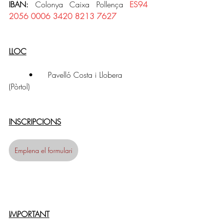
IBAN: 
Colonya Caixa Pollença 
ES94 
2056 0006 3420 8213 7627
LLOC
	•	Pavelló Costa i Llobera 
(Pòrtol) 
INSCRIPCIONS
Emplena el formulari
IMPORTANT