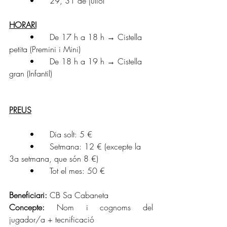
	•	29, 31 de juliol
HORARI
	•	De 17 h a 18 h → Cistella 
petita (Premini i Mini)
	•	De 18 h a 19 h → Cistella 
gran (Infantil)
PREUS
	•	Dia solt: 5 €
	•	Setmana: 12 € (excepte la 
3a setmana, que són 8 €)
	•	Tot el mes: 50 €
Beneficiari:
 CB Sa Cabaneta
Concepte:
 Nom i cognoms del 
jugador/a + tecnificació