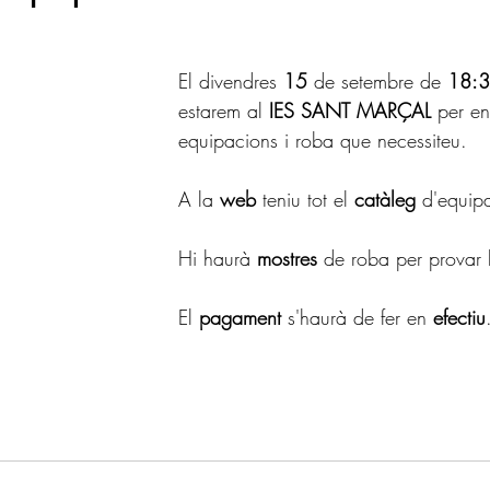
El divendres 
15
 de setembre de 
18:3
estarem al 
IES SANT MARÇAL
 per en
equipacions i roba que necessiteu.
A la 
web 
teniu tot el 
catàleg 
d'equipa
Hi haurà 
mostres 
de roba per provar 
El 
pagament 
s'haurà de fer en 
efectiu