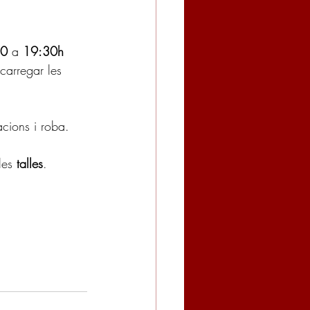
0 
a 
19:30h 
carregar les 
cions i roba.
les 
talles
.
.