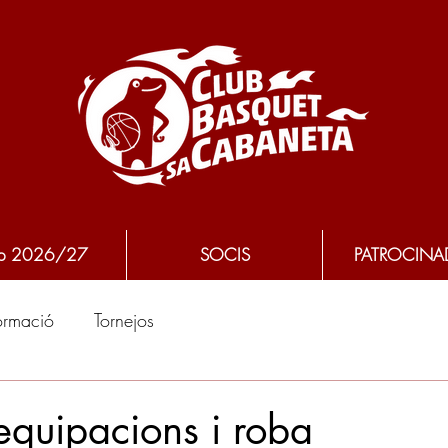
p 2026/27
SOCIS
PATROCINA
ormació
Tornejos
quipacions i roba