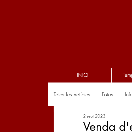
INICI
Tem
Totes les notícies
Fotos
Inf
2 sept 2023
Venda d'e