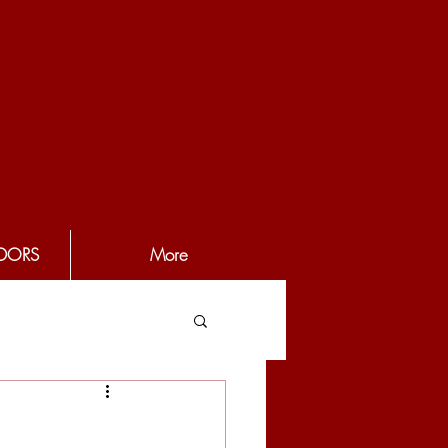
DORS
More