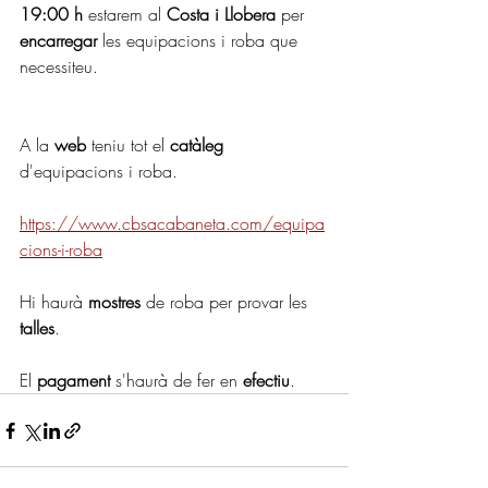
19:00 h 
estarem al 
Costa i Llobera
 per 
encarregar 
les equipacions i roba que 
necessiteu.
A la 
web 
teniu tot el 
catàleg 
d'equipacions i roba.
https://www.cbsacabaneta.com/equipa
cions-i-roba
Hi haurà 
mostres 
de roba per provar les 
talles
.
El 
pagament 
s'haurà de fer en 
efectiu
.